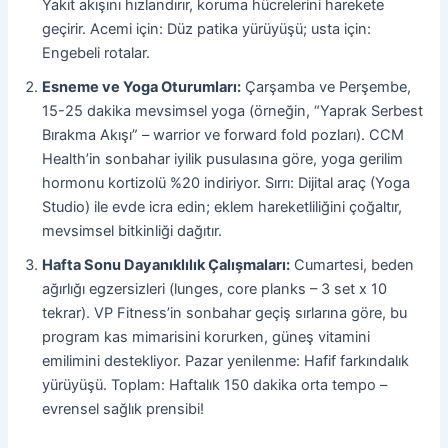
Yakıt akışını hızlandırır, koruma hücrelerini harekete
geçirir. Acemi için: Düz patika yürüyüşü; usta için:
Engebeli rotalar.
Esneme ve Yoga Oturumları:
Çarşamba ve Perşembe,
15-25 dakika mevsimsel yoga (örneğin, “Yaprak Serbest
Bırakma Akışı” – warrior ve forward fold pozları). CCM
Health’in sonbahar iyilik pusulasına göre, yoga gerilim
hormonu kortizolü %20 indiriyor. Sırrı: Dijital araç (Yoga
Studio) ile evde icra edin; eklem hareketliliğini çoğaltır,
mevsimsel bitkinliği dağıtır.
Hafta Sonu Dayanıklılık Çalışmaları:
Cumartesi, beden
ağırlığı egzersizleri (lunges, core planks – 3 set x 10
tekrar). VP Fitness’in sonbahar geçiş sırlarına göre, bu
program kas mimarisini korurken, güneş vitamini
emilimini destekliyor. Pazar yenilenme: Hafif farkındalık
yürüyüşü. Toplam: Haftalık 150 dakika orta tempo –
evrensel sağlık prensibi!