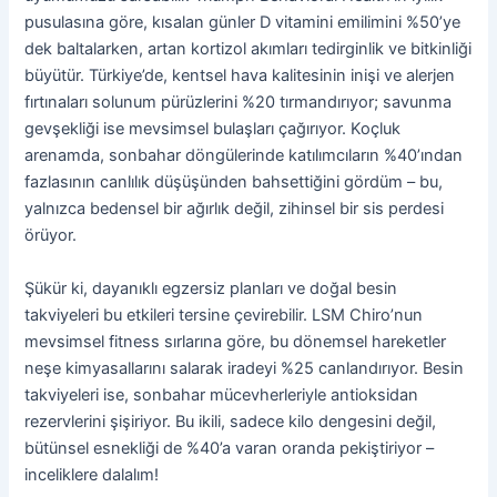
pusulasına göre, kısalan günler D vitamini emilimini %50’ye
dek baltalarken, artan kortizol akımları tedirginlik ve bitkinliği
büyütür. Türkiye’de, kentsel hava kalitesinin inişi ve alerjen
fırtınaları solunum pürüzlerini %20 tırmandırıyor; savunma
gevşekliği ise mevsimsel bulaşları çağırıyor. Koçluk
arenamda, sonbahar döngülerinde katılımcıların %40’ından
fazlasının canlılık düşüşünden bahsettiğini gördüm – bu,
yalnızca bedensel bir ağırlık değil, zihinsel bir sis perdesi
örüyor.
Şükür ki, dayanıklı egzersiz planları ve doğal besin
takviyeleri bu etkileri tersine çevirebilir. LSM Chiro’nun
mevsimsel fitness sırlarına göre, bu dönemsel hareketler
neşe kimyasallarını salarak iradeyi %25 canlandırıyor. Besin
takviyeleri ise, sonbahar mücevherleriyle antioksidan
rezervlerini şişiriyor. Bu ikili, sadece kilo dengesini değil,
bütünsel esnekliği de %40’a varan oranda pekiştiriyor –
inceliklere dalalım!