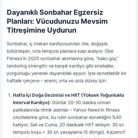
Dayanıklı Sonbahar Egzersiz
Planları: Vücudunuzu Mevsim
Titreşimine Uydurun
Sonbahar, iç mekan kardiyosundan öte, doğayla
bütünleşen, orta tempolu planlara kapı aralıyor. Obe
Fitness’in 2025 sonbahar akımlarına göre, “kalıcı güç”
(enduring strength) ve karışık kardiyo gibi stratejiler,
yorgunluğu yenerek dayanıklılık aşıyor. İşte esnetilebilir bir
haftalık çerçeve – acemi, orta ve usta düzey için:
Hafta İçi Doğa Gezintisi ve HIIT (Yüksek Yoğunluklu
Interval Kardiyo):
Günlük 20-30 dakika orman
patikalarında ritmik adımlar – Yahoo News’in fitness
otoritelerine göre, bu rutin sonbahar esnekliğini %40
katlıyor. Salı ve Cuma, 20 dakikalık HIIT ekleyin: 30 sn
tempolu koşu + 30 sn yavaşlama (5 döngü). Kazancı?