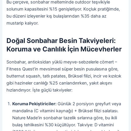
Bu çerçeve, sonbahar melteminde outdoor teşvikiyle
solunum kapasitesini %15 genişletiyor. Koçluk pratiğimde,
bu düzeni izleyenler kış bulaşlarından %35 daha az
mustarip kalıyor.
Doğal Sonbahar Besin Takviyeleri:
Koruma ve Canlılık İçin Mücevherler
Sonbahar, antioksidan yüklü meyve-sebzelerle cömert –
Fitness Quest’in mevsimsel süper besin pusulasına göre,
butternut squash, tatlı patates, Brüksel filizi, incir ve kızılcık
gibi hazineler canlılığı %25 canlandırırken, yakıt akışını
hızlandırıyor. İşte güçlü takviyeler:
Koruma Pekiştiriciler:
Günlük 2 porsiyon greyfurt veya
mandalina (C vitamini kaynağı) + Brüksel filizi salatası.
Nature Made’in sonbahar tazelik sırlarına göre, bu ikili
bulaş tehlikesini %30 küçültüyor. Takviye: D vitamini