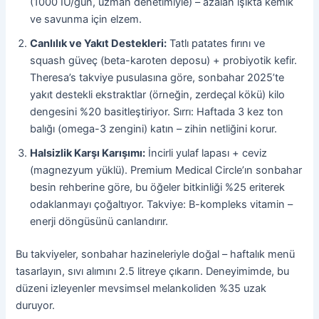
(1000 IU/gün, uzman denetimiyle) – azalan ışıkta kemik
ve savunma için elzem.
Canlılık ve Yakıt Destekleri:
Tatlı patates fırını ve
squash güveç (beta-karoten deposu) + probiyotik kefir.
Theresa’s takviye pusulasına göre, sonbahar 2025’te
yakıt destekli ekstraktlar (örneğin, zerdeçal kökü) kilo
dengesini %20 basitleştiriyor. Sırrı: Haftada 3 kez ton
balığı (omega-3 zengini) katın – zihin netliğini korur.
Halsizlik Karşı Karışımı:
İncirli yulaf lapası + ceviz
(magnezyum yüklü). Premium Medical Circle’ın sonbahar
besin rehberine göre, bu öğeler bitkinliği %25 eriterek
odaklanmayı çoğaltıyor. Takviye: B-kompleks vitamin –
enerji döngüsünü canlandırır.
Bu takviyeler, sonbahar hazineleriyle doğal – haftalık menü
tasarlayın, sıvı alımını 2.5 litreye çıkarın. Deneyimimde, bu
düzeni izleyenler mevsimsel melankoliden %35 uzak
duruyor.