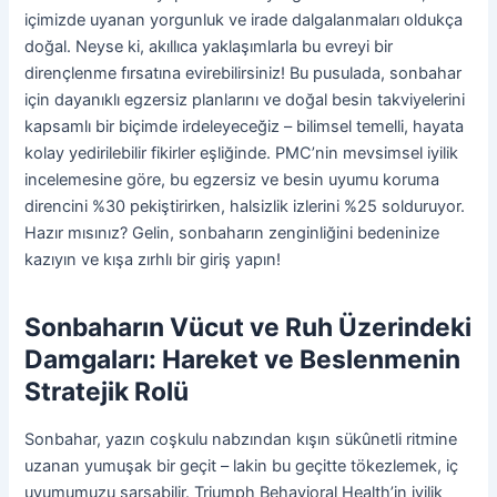
içimizde uyanan yorgunluk ve irade dalgalanmaları oldukça
doğal. Neyse ki, akıllıca yaklaşımlarla bu evreyi bir
dirençlenme fırsatına evirebilirsiniz! Bu pusulada, sonbahar
için dayanıklı egzersiz planlarını ve doğal besin takviyelerini
kapsamlı bir biçimde irdeleyeceğiz – bilimsel temelli, hayata
kolay yedirilebilir fikirler eşliğinde. PMC’nin mevsimsel iyilik
incelemesine göre, bu egzersiz ve besin uyumu koruma
direncini %30 pekiştirirken, halsizlik izlerini %25 solduruyor.
Hazır mısınız? Gelin, sonbaharın zenginliğini bedeninize
kazıyın ve kışa zırhlı bir giriş yapın!
Sonbaharın Vücut ve Ruh Üzerindeki
Damgaları: Hareket ve Beslenmenin
Stratejik Rolü
Sonbahar, yazın coşkulu nabzından kışın sükûnetli ritmine
uzanan yumuşak bir geçit – lakin bu geçitte tökezlemek, iç
uyumumuzu sarsabilir. Triumph Behavioral Health’in iyilik