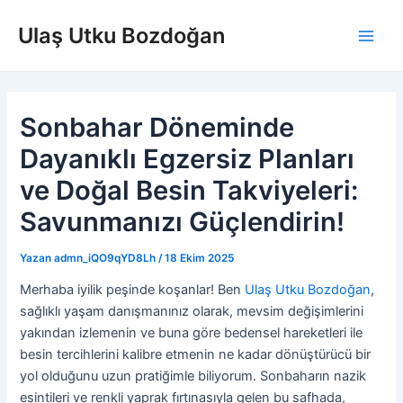
İçeriğe
Ulaş Utku Bozdoğan
atla
Main
Men
Sonbahar Döneminde
Dayanıklı Egzersiz Planları
ve Doğal Besin Takviyeleri:
Savunmanızı Güçlendirin!
Yazan
admn_iQO9qYD8Lh
/
18 Ekim 2025
Merhaba iyilik peşinde koşanlar! Ben
Ulaş Utku Bozdoğan
,
sağlıklı yaşam danışmanınız olarak, mevsim değişimlerini
yakından izlemenin ve buna göre bedensel hareketleri ile
besin tercihlerini kalibre etmenin ne kadar dönüştürücü bir
yol olduğunu uzun pratiğimle biliyorum. Sonbaharın nazik
esintileri ve renkli yaprak fırtınasıyla gelen bu safhada,