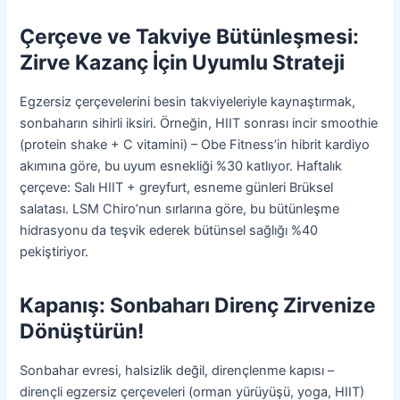
Çerçeve ve Takviye Bütünleşmesi:
Zirve Kazanç İçin Uyumlu Strateji
Egzersiz çerçevelerini besin takviyeleriyle kaynaştırmak,
sonbaharın sihirli iksiri. Örneğin, HIIT sonrası incir smoothie
(protein shake + C vitamini) – Obe Fitness’in hibrit kardiyo
akımına göre, bu uyum esnekliği %30 katlıyor. Haftalık
çerçeve: Salı HIIT + greyfurt, esneme günleri Brüksel
salatası. LSM Chiro’nun sırlarına göre, bu bütünleşme
hidrasyonu da teşvik ederek bütünsel sağlığı %40
pekiştiriyor.
Kapanış: Sonbaharı Direnç Zirvenize
Dönüştürün!
Sonbahar evresi, halsizlik değil, dirençlenme kapısı –
dirençli egzersiz çerçeveleri (orman yürüyüşü, yoga, HIIT)