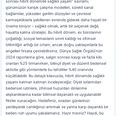
sonrası hibrit dönemde sağlıklı yaşam” kavramı,
günümüzün karışık çalışma modelleri, sürekli sanal
bağlantılar, yükselen gerilim düzeyleri ve çevresel
karmaşıklıklarla şekillenen evrende giderek daha hayati bir
öneme biniyor – sağlıklı olmak, artık bir seçenek değil,
hayatta kalma stratejisi. Bu hibrit dönem, ev bürolarının
çoğaldığı, sosyal temasların sınırlı kaldığı ve zihinsel
bitkinliğin arttığı bir ortam; ancak doğru yaklaşımlarla bu
engelleri fırsata çevirebilirsiniz. Dünya Sağlık Örgütü’nün
2024 raporlarına göre, salgın sonrası kaygı ve fazla kilo
oranları %25 tırmanırken, bilinçli diyet ve düzenli bedensel
aktivite gibi yöntemlerle bu tehditler %40 oranında
küçültülebilir. Bu detaylı kılavuzda, hibrit dönemde sağlıklı
yaşamı katman katman inceleyeceğiz: Diyet sırlarından
bedensel rutinlere, zihinsel huzurdan dinlenme
alışkanlıklarına kadar bilimsel dayanaklı ve uygulanabilir
fikirler sunacağım. Hedefimiz, sıradan günlerinizi
yenileyerek canlılığınızı artırmak ve yarına karşı dayanıklı bir
beden-ruh uyumu yakalamanız. Hazır mısınız? Haydi, bu