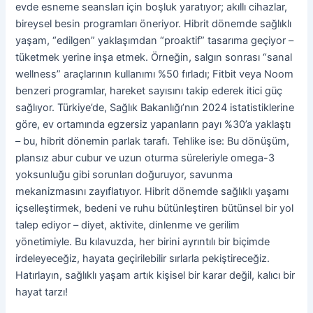
evde esneme seansları için boşluk yaratıyor; akıllı cihazlar,
bireysel besin programları öneriyor. Hibrit dönemde sağlıklı
yaşam, “edilgen” yaklaşımdan “proaktif” tasarıma geçiyor –
tüketmek yerine inşa etmek. Örneğin, salgın sonrası “sanal
wellness” araçlarının kullanımı %50 fırladı; Fitbit veya Noom
benzeri programlar, hareket sayısını takip ederek itici güç
sağlıyor. Türkiye’de, Sağlık Bakanlığı’nın 2024 istatistiklerine
göre, ev ortamında egzersiz yapanların payı %30’a yaklaştı
– bu, hibrit dönemin parlak tarafı. Tehlike ise: Bu dönüşüm,
plansız abur cubur ve uzun oturma süreleriyle omega-3
yoksunluğu gibi sorunları doğuruyor, savunma
mekanizmasını zayıflatıyor. Hibrit dönemde sağlıklı yaşamı
içselleştirmek, bedeni ve ruhu bütünleştiren bütünsel bir yol
talep ediyor – diyet, aktivite, dinlenme ve gerilim
yönetimiyle. Bu kılavuzda, her birini ayrıntılı bir biçimde
irdeleyeceğiz, hayata geçirilebilir sırlarla pekiştireceğiz.
Hatırlayın, sağlıklı yaşam artık kişisel bir karar değil, kalıcı bir
hayat tarzı!