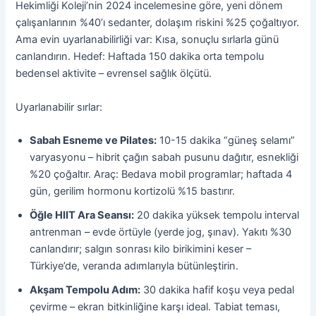
Hekimliği Koleji’nin 2024 incelemesine göre, yeni dönem
çalışanlarının %40’ı sedanter, dolaşım riskini %25 çoğaltıyor.
Ama evin uyarlanabilirliği var: Kısa, sonuçlu sırlarla günü
canlandırın. Hedef: Haftada 150 dakika orta tempolu
bedensel aktivite – evrensel sağlık ölçütü.
Uyarlanabilir sırlar:
Sabah Esneme ve Pilates:
10-15 dakika “güneş selamı”
varyasyonu – hibrit çağın sabah pusunu dağıtır, esnekliği
%20 çoğaltır. Araç: Bedava mobil programlar; haftada 4
gün, gerilim hormonu kortizolü %15 bastırır.
Öğle HIIT Ara Seansı:
20 dakika yüksek tempolu interval
antrenman – evde örtüyle (yerde jog, şınav). Yakıtı %30
canlandırır; salgın sonrası kilo birikimini keser –
Türkiye’de, veranda adımlarıyla bütünleştirin.
Akşam Tempolu Adım:
30 dakika hafif koşu veya pedal
çevirme – ekran bitkinliğine karşı ideal. Tabiat teması,