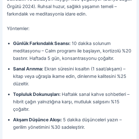
Örgütü 2024). Ruhsal huzur, sağlıklı yaşamın temeli –
farkındalık ve meditasyonla idare edin.
Yöntemler:
Günlük Farkındalık Seansı:
10 dakika solunum
meditasyonu – Calm programı ile başlayın, kortizolü %20
bastırır. Haftada 5 gün, konsantrasyonu çoğaltır.
Sanal Arınma:
Ekran süresini kısaltın (1 saat/akşam) –
kitap veya uğraşla ikame edin, dinlenme kalitesini %25
düzeltir.
Topluluk Dokunuşları:
Haftalık sanal kahve sohbetleri –
hibrit çağın yalnızlığına karşı, mutluluk salgısını %15
çoğaltır.
Akşam Düşünce Akışı:
5 dakika düşünceleri yazın –
gerilim yönetimini %30 sadeleştirir.