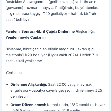
Destekler: Ashwagandha (gerilim azaltıcı) ve L-theanine
(gevşeme) – uzman onayıyla. Pratiğimde, bu yöntemler,
salgın sonrası kaygıyı %40 geriletiyor – haftalık bir “ruh
saati” belirleyin!
Pandemi Sonrası Hibrit Çağda Dinlenme Alışkanlığı:
Yenilenmeyle Canlanın
Dinlenme, hibrit çağın en büyük mağduru – ekran ışığı
melatonin’i %20 bozuyor (Uyku Vakfı 2024). Hedef: 7-9
saat kaliteli yenilenme.
Yöntemler:
Dinlenme Alışkanlığı:
Saat 22:00 yatış, mavi ışık
engelleyici – papatya çayıyla gevşeyin, dinlenmeyi %25
derinleştirir.
Ortam Düzenlemesi:
Karanlık oda, 18°C sıcaklık – beyaz
gürültü cihazı, uyanma sayısını %15 azaltır.