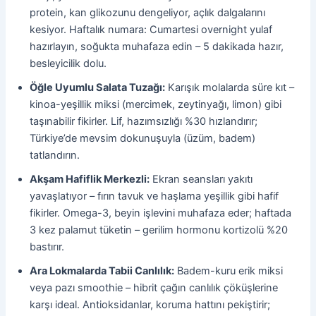
protein, kan glikozunu dengeliyor, açlık dalgalarını
kesiyor. Haftalık numara: Cumartesi overnight yulaf
hazırlayın, soğukta muhafaza edin – 5 dakikada hazır,
besleyicilik dolu.
Öğle Uyumlu Salata Tuzağı:
Karışık molalarda süre kıt –
kinoa-yeşillik miksi (mercimek, zeytinyağı, limon) gibi
taşınabilir fikirler. Lif, hazımsızlığı %30 hızlandırır;
Türkiye’de mevsim dokunuşuyla (üzüm, badem)
tatlandırın.
Akşam Hafiflik Merkezli:
Ekran seansları yakıtı
yavaşlatıyor – fırın tavuk ve haşlama yeşillik gibi hafif
fikirler. Omega-3, beyin işlevini muhafaza eder; haftada
3 kez palamut tüketin – gerilim hormonu kortizolü %20
bastırır.
Ara Lokmalarda Tabii Canlılık:
Badem-kuru erik miksi
veya pazı smoothie – hibrit çağın canlılık çöküşlerine
karşı ideal. Antioksidanlar, koruma hattını pekiştirir;