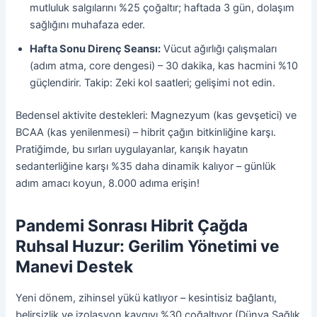
mutluluk salgılarını %25 çoğaltır; haftada 3 gün, dolaşım
sağlığını muhafaza eder.
Hafta Sonu Direnç Seansı:
Vücut ağırlığı çalışmaları
(adım atma, core dengesi) – 30 dakika, kas hacmini %10
güçlendirir. Takip: Zeki kol saatleri; gelişimi not edin.
Bedensel aktivite destekleri: Magnezyum (kas gevşetici) ve
BCAA (kas yenilenmesi) – hibrit çağın bitkinliğine karşı.
Pratiğimde, bu sırları uygulayanlar, karışık hayatın
sedanterliğine karşı %35 daha dinamik kalıyor – günlük
adım amacı koyun, 8.000 adıma erişin!
Pandemi Sonrası Hibrit Çağda
Ruhsal Huzur: Gerilim Yönetimi ve
Manevi Destek
Yeni dönem, zihinsel yükü katlıyor – kesintisiz bağlantı,
belirsizlik ve izolasyon kaygıyı %30 çoğaltıyor (Dünya Sağlık